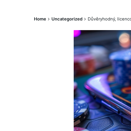
Home
Uncategorized
Důvěryhodný, licenco