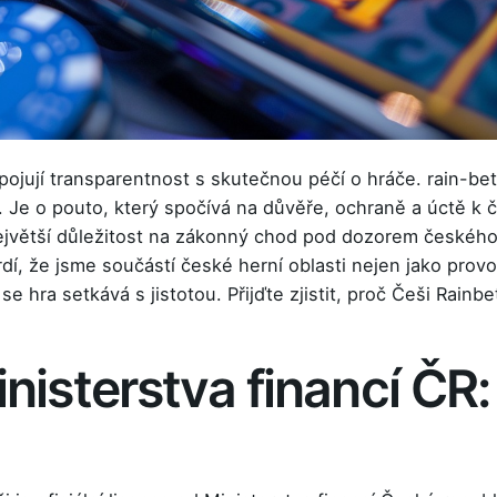
opojují transparentnost s skutečnou péčí o hráče.
rain-be
. Je o pouto, který spočívá na důvěře, ochraně a úctě k
největší důležitost na zákonný chod pod dozorem českého
dí, že jsme součástí české herní oblasti nejen jako provoz
 hra setkává s jistotou. Přijďte zjistit, proč Češi Rainbe
nisterstva financí ČR: