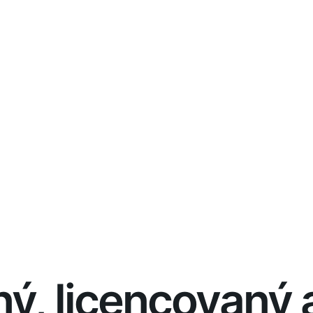
ý, licencovaný 