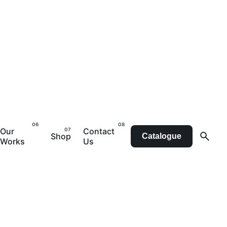
Our
Contact
Shop
Catalogue
Works
Us