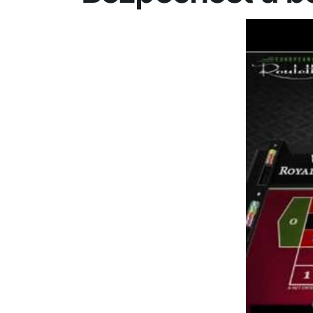
Addre
Facto