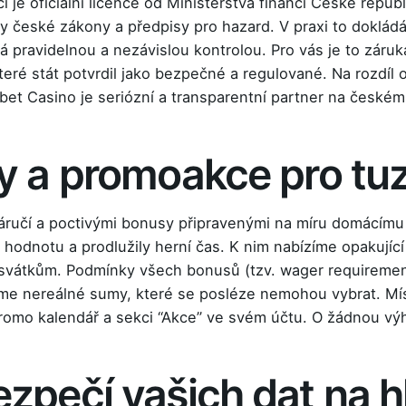
 je oficiální licence od Ministerstva financí České republ
hny české zákony a předpisy pro hazard. V praxi to doklád
 pravidelnou a nezávislou kontrolou. Pro vás je to záruk
 které stát potvrdil jako bezpečné a regulované. Na rozdíl
nbet Casino je seriózní a transparentní partner na českém
sy a promoakce pro t
áručí a poctivými bonusy připravenými na míru domácímu t
hodnotu a prodlužily herní čas. K nim nabízíme opakující
svátkům. Podmínky všech bonusů (tzv. wager requiremen
zíme nereálné sumy, které se posléze nemohou vybrat. Mí
promo kalendář a sekci “Akce” ve svém účtu. O žádnou vý
zpečí vašich dat na h