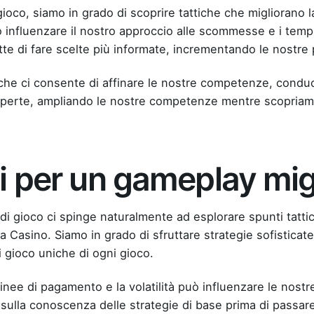
ioco, siamo in grado di scoprire tattiche che migliorano l
può influenzare il nostro approccio alle scommesse e i te
te di fare scelte più informate, incrementando le nostre pr
niche ci consente di affinare le nostre competenze, cond
operte, ampliando le nostre competenze mentre scopriamo
ci per un gameplay mig
 gioco ci spinge naturalmente ad esplorare spunti tattic
 Casino. Siamo in grado di sfruttare strategie sofisticat
 gioco uniche di ogni gioco.
ss
linee di pagamento e la volatilità può influenzare le nost
i sulla conoscenza delle strategie di base prima di passar
ry & Showroom
Factory