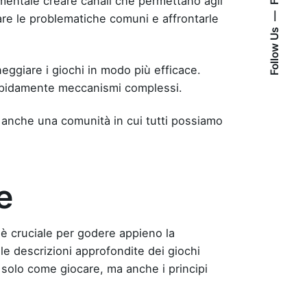
amentale creare canali che permettano agli
care le problematiche comuni e affrontarle
Follow Us
oneggiare i giochi in modo più efficace.
 rapidamente meccanismi complessi.
à anche una comunità in cui tutti possiamo
e
 è cruciale per godere appieno la
e descrizioni approfondite dei giochi
solo come giocare, ma anche i principi