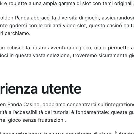
ck e roulette a una ampia gamma di slot con temi original
en Panda abbracci la diversità di giochi, assicurandosi c
te godersi con le brillanti video slot, questo casinò ha 
ri cerchiamo.
rricchisce la nostra avventura di gioco, ma ci permette an
ndoci in questa vasta selezione, troveremo sicuramente gio
erienza utente
den Panda Casino, dobbiamo concentrarci sull’integrazione 
ità all’accessibilità dei tutorial è fondamentale: queste 
nel gioco senza frustrazioni.