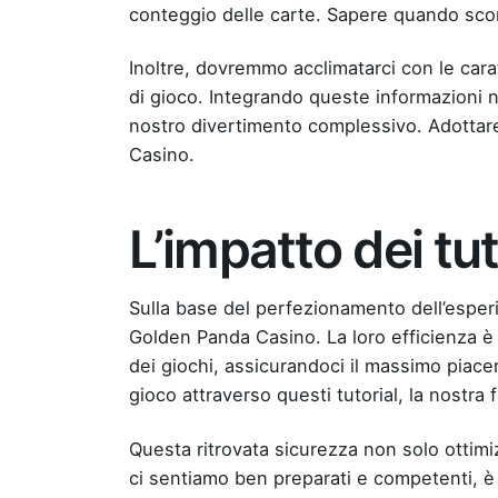
conteggio delle carte. Sapere quando scomm
SF.No.
Templ
Inoltre, dovremmo acclimatarci con le cara
L&T By
di gioco. Integrando queste informazioni 
Coimba
India.
nostro divertimento complessivo. Adottare
Phone
Casino.
Fb.
/
Ig.
/
Yt.
L’impatto dei tut
Sulla base del perfezionamento dell’esperi
Golden Panda Casino. La loro efficienza è
Show
dei giochi, assicurandoci il massimo piac
Career
76-A,7
gioco attraverso questi tutorial, la nostra
Coimba
Looking for a job opportunity?
Questa ritrovata sicurezza non solo ottimi
See open positions
ci sentiamo ben preparati e competenti, è