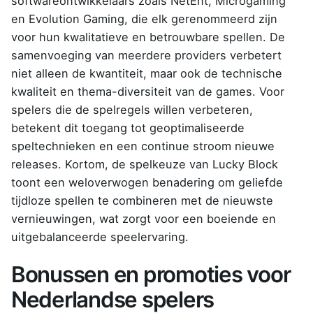
softwareontwikkelaars zoals NetEnt, Microgaming
en Evolution Gaming, die elk gerenommeerd zijn
voor hun kwalitatieve en betrouwbare spellen. De
samenvoeging van meerdere providers verbetert
niet alleen de kwantiteit, maar ook de technische
kwaliteit en thema-diversiteit van de games. Voor
spelers die de spelregels willen verbeteren,
betekent dit toegang tot geoptimaliseerde
speltechnieken en een continue stroom nieuwe
releases. Kortom, de spelkeuze van Lucky Block
toont een weloverwogen benadering om geliefde
tijdloze spellen te combineren met de nieuwste
vernieuwingen, wat zorgt voor een boeiende en
uitgebalanceerde speelervaring.
Bonussen en promoties voor
Nederlandse spelers