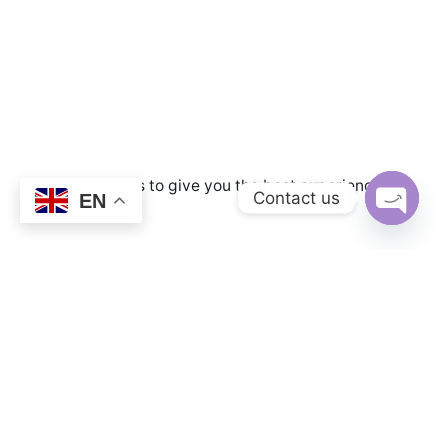
We use cookies to give you the best experience.
Contact us
EN
Cookie Policy
Open cha