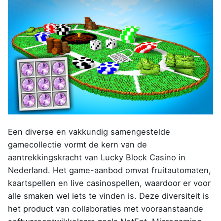
Een diverse en vakkundig samengestelde
gamecollectie vormt de kern van de
aantrekkingskracht van Lucky Block Casino in
Nederland. Het game-aanbod omvat fruitautomaten,
kaartspellen en live casinospellen, waardoor er voor
alle smaken wel iets te vinden is. Deze diversiteit is
het product van collaboraties met vooraanstaande