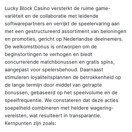
Lucky Block Casino versterkt de ruime game-
variëteit en de collaboratie met leidende
softwarepartners en verrijkt de speelervaring aan
met een gestructureerd assortiment van beloningen
en promoties, gericht op Nederlandse deelnemers.
De welkomstbonus is ontworpen om de
beginstortingen te verhogen en biedt
concurrerende matchbonussen en gratis spins,
aangepast voor spelersbehoud. Daarnaast
stimuleren loyaliteitsplannen de betrokkenheid op
de lange termijn door middel van getrapte
bonussen, gebaseerd op het speelvolume en de
speelfrequentie. We constateren dat deze acties
soepelheid combineren met heldere wagering-
vereisten, wat resulteert in transparantie.
Kernpunten zijn zoals: