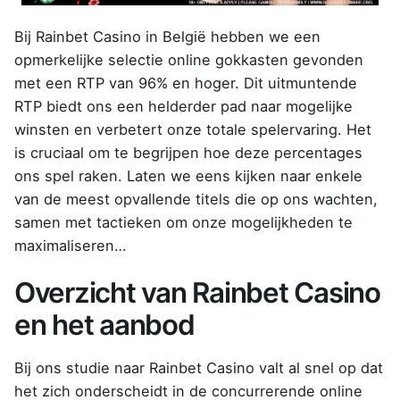
Bij
Rainbet Casino
in België hebben we een
opmerkelijke selectie online gokkasten gevonden
met een RTP van 96% en hoger. Dit uitmuntende
RTP biedt ons een helderder pad naar mogelijke
winsten en verbetert onze totale spelervaring. Het
is cruciaal om te begrijpen hoe deze percentages
ons spel raken. Laten we eens kijken naar enkele
van de meest opvallende titels die op ons wachten,
samen met tactieken om onze mogelijkheden te
maximaliseren…
Overzicht van Rainbet Casino
en het aanbod
Bij ons studie naar Rainbet Casino valt al snel op dat
het zich onderscheidt in de concurrerende online