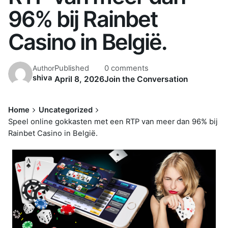
96% bij Rainbet
Casino in België.
Published
0 comments
Author
shiva
April 8, 2026
Join the Conversation
Home
Uncategorized
Speel online gokkasten met een RTP van meer dan 96% bij
Rainbet Casino in België.