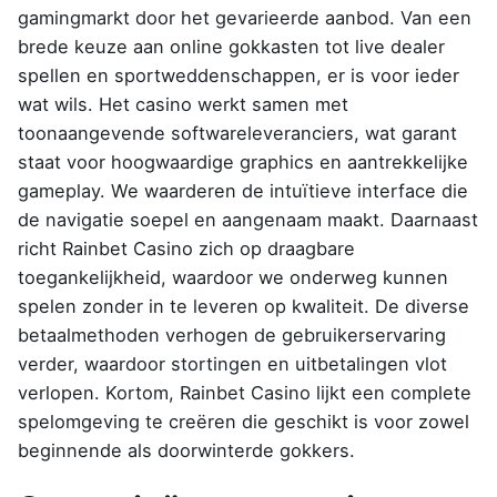
gamingmarkt door het gevarieerde aanbod. Van een
brede keuze aan online gokkasten tot live dealer
spellen en sportweddenschappen, er is voor ieder
wat wils. Het casino werkt samen met
toonaangevende softwareleveranciers, wat garant
staat voor hoogwaardige graphics en aantrekkelijke
gameplay. We waarderen de intuïtieve interface die
de navigatie soepel en aangenaam maakt. Daarnaast
richt Rainbet Casino zich op draagbare
toegankelijkheid, waardoor we onderweg kunnen
spelen zonder in te leveren op kwaliteit. De diverse
betaalmethoden verhogen de gebruikerservaring
verder, waardoor stortingen en uitbetalingen vlot
verlopen. Kortom, Rainbet Casino lijkt een complete
spelomgeving te creëren die geschikt is voor zowel
beginnende als doorwinterde gokkers.