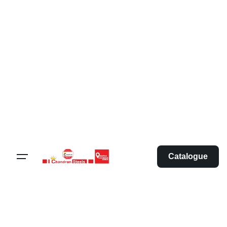
Catalogue