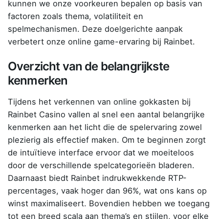
kunnen we onze voorkeuren bepalen op basis van
factoren zoals thema, volatiliteit en
spelmechanismen. Deze doelgerichte aanpak
verbetert onze online game-ervaring bij Rainbet.
Overzicht van de belangrijkste
kenmerken
Tijdens het verkennen van online gokkasten bij
Rainbet Casino vallen al snel een aantal belangrijke
kenmerken aan het licht die de spelervaring zowel
plezierig als effectief maken. Om te beginnen zorgt
de intuïtieve interface ervoor dat we moeiteloos
door de verschillende spelcategorieën bladeren.
Daarnaast biedt Rainbet indrukwekkende RTP-
percentages, vaak hoger dan 96%, wat ons kans op
winst maximaliseert. Bovendien hebben we toegang
tot een breed scala aan thema’s en stijlen, voor elke