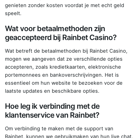
genieten zonder kosten voordat je met echt geld
speelt.
Wat voor betaalmethoden zijn
geaccepteerd bij Rainbet Casino?
Wat betreft de betaalmethoden bij Rainbet Casino,
mogen we aangeven dat ze verschillende opties
accepteren, zoals kredietkaarten, elektronische
portemonnees en bankoverschrijvingen. Het is
essentieel om hun website te bezoeken voor de
laatste updates en beschikbare opties.
Hoe leg ik verbinding met de
klantenservice van Rainbet?
Om verbinding te maken met de support van
Rainbet, kunnen we gebruikmaken van hun live chat,