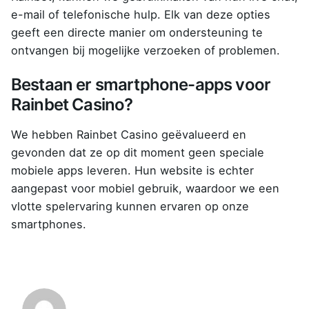
e-mail of telefonische hulp. Elk van deze opties
geeft een directe manier om ondersteuning te
ontvangen bij mogelijke verzoeken of problemen.
Bestaan er smartphone-apps voor
Rainbet Casino?
We hebben Rainbet Casino geëvalueerd en
gevonden dat ze op dit moment geen speciale
mobiele apps leveren. Hun website is echter
aangepast voor mobiel gebruik, waardoor we een
vlotte spelervaring kunnen ervaren op onze
smartphones.