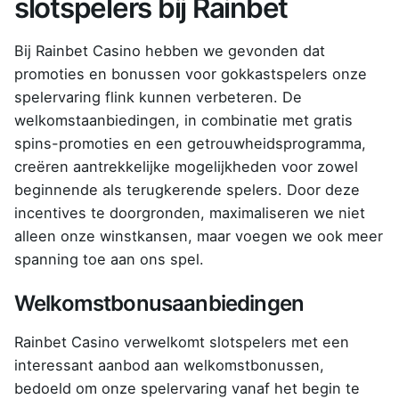
slotspelers bij Rainbet
Bij Rainbet Casino hebben we gevonden dat
promoties en bonussen voor gokkastspelers onze
spelervaring flink kunnen verbeteren. De
welkomstaanbiedingen, in combinatie met gratis
spins-promoties en een getrouwheidsprogramma,
creëren aantrekkelijke mogelijkheden voor zowel
beginnende als terugkerende spelers. Door deze
incentives te doorgronden, maximaliseren we niet
alleen onze winstkansen, maar voegen we ook meer
spanning toe aan ons spel.
Welkomstbonusaanbiedingen
Rainbet Casino verwelkomt slotspelers met een
interessant aanbod aan welkomstbonussen,
bedoeld om onze spelervaring vanaf het begin te