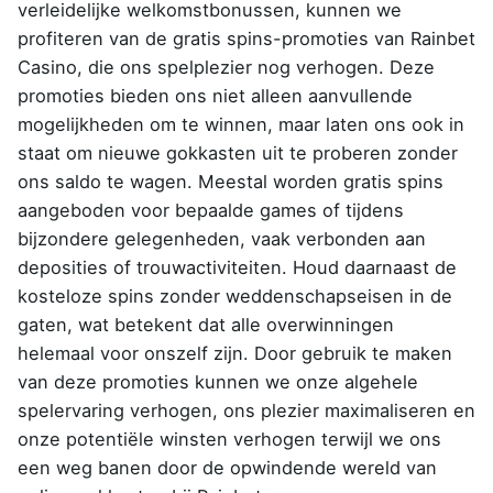
verleidelijke welkomstbonussen, kunnen we
profiteren van de gratis spins-promoties van Rainbet
Casino, die ons spelplezier nog verhogen. Deze
promoties bieden ons niet alleen aanvullende
mogelijkheden om te winnen, maar laten ons ook in
staat om nieuwe gokkasten uit te proberen zonder
ons saldo te wagen. Meestal worden gratis spins
aangeboden voor bepaalde games of tijdens
bijzondere gelegenheden, vaak verbonden aan
deposities of trouwactiviteiten. Houd daarnaast de
kosteloze spins zonder weddenschapseisen in de
gaten, wat betekent dat alle overwinningen
helemaal voor onszelf zijn. Door gebruik te maken
van deze promoties kunnen we onze algehele
spelervaring verhogen, ons plezier maximaliseren en
onze potentiële winsten verhogen terwijl we ons
een weg banen door de opwindende wereld van