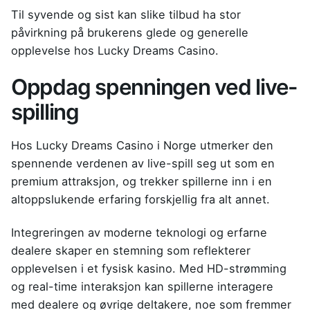
Til syvende og sist kan slike tilbud ha stor
påvirkning på brukerens glede og generelle
opplevelse hos Lucky Dreams Casino.
Oppdag spenningen ved live-
spilling
Hos Lucky Dreams Casino i Norge utmerker den
spennende verdenen av live-spill seg ut som en
premium attraksjon, og trekker spillerne inn i en
altoppslukende erfaring forskjellig fra alt annet.
Integreringen av moderne teknologi og erfarne
dealere skaper en stemning som reflekterer
opplevelsen i et fysisk kasino. Med HD-strømming
og real-time interaksjon kan spillerne interagere
med dealere og øvrige deltakere, noe som fremmer