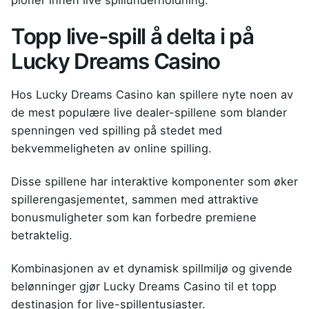
pioner innen live spillunderholdning.
Topp live-spill å delta i på
Lucky Dreams Casino
Hos Lucky Dreams Casino kan spillere nyte noen av
de mest populære live dealer-spillene som blander
spenningen ved spilling på stedet med
bekvemmeligheten av online spilling.
Disse spillene har interaktive komponenter som øker
spillerengasjementet, sammen med attraktive
bonusmuligheter som kan forbedre premiene
betraktelig.
Kombinasjonen av et dynamisk spillmiljø og givende
belønninger gjør Lucky Dreams Casino til et topp
destinasjon for live-spillentusiaster.