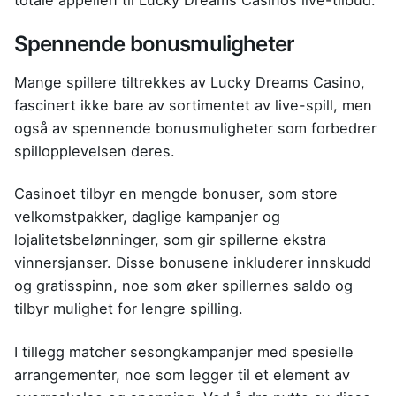
totale appellen til Lucky Dreams Casinos live-tilbud.
Spennende bonusmuligheter
Mange spillere tiltrekkes av Lucky Dreams Casino,
fascinert ikke bare av sortimentet av live-spill, men
også av spennende bonusmuligheter som forbedrer
spillopplevelsen deres.
Casinoet tilbyr en mengde bonuser, som store
velkomstpakker, daglige kampanjer og
lojalitetsbelønninger, som gir spillerne ekstra
vinnersjanser. Disse bonusene inkluderer innskudd
og gratisspinn, noe som øker spillernes saldo og
tilbyr mulighet for lengre spilling.
I tillegg matcher sesongkampanjer med spesielle
arrangementer, noe som legger til et element av