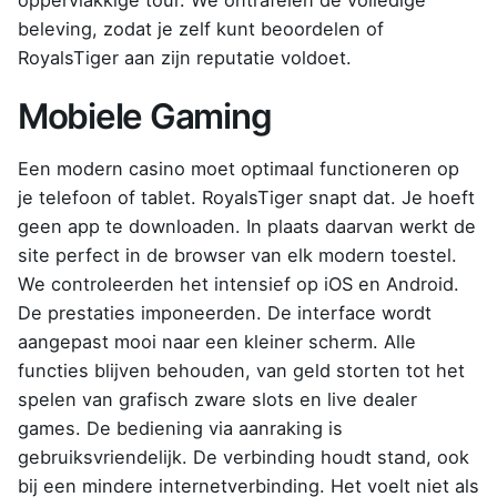
beleving, zodat je zelf kunt beoordelen of
RoyalsTiger aan zijn reputatie voldoet.
Mobiele Gaming
Een modern casino moet optimaal functioneren op
je telefoon of tablet. RoyalsTiger snapt dat. Je hoeft
geen app te downloaden. In plaats daarvan werkt de
site perfect in de browser van elk modern toestel.
We controleerden het intensief op iOS en Android.
De prestaties imponeerden. De interface wordt
aangepast mooi naar een kleiner scherm. Alle
functies blijven behouden, van geld storten tot het
spelen van grafisch zware slots en live dealer
games. De bediening via aanraking is
gebruiksvriendelijk. De verbinding houdt stand, ook
bij een mindere internetverbinding. Het voelt niet als