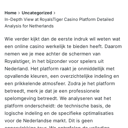
Home
Uncategorized
In-Depth View at RoyalsTiger Casino Platform Detailed
Analysis for Netherlands
Wie verder kijkt dan de eerste indruk wil weten wat
een online casino werkelijk te bieden heeft. Daarom
nemen we je mee achter de schermen van
Royalstiger
, in het bijzonder voor spelers uit
Nederland. Het platform raakt je onmiddellijk met
opvallende kleuren, een overzichtelijke indeling en
een prikkelende atmosfeer. Zodra je het platform
betreedt, merk je dat je een professionele
spelomgeving betreedt. We analyseren wat het
platform onderscheidt: de technische basis, de
logische indeling en de specifieke optimalisaties
voor de Nederlandse markt. Dit is geen
oppervlakkige tour. We ontrafelen de volledige