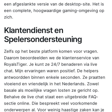
een afgeslankte versie van de desktop-site. Het is
een complete, hoogwaardige gaming-omgeving op
zich.
Klantendienst en
Spelersondersteuning
Zelfs op het beste platform komen voor vragen.
Daarom beoordeelden we de klantenservice van
RoyalsTiger. Je kunt ze 24/7 benaderen via live
chat. Mijn ervaringen waren positief. De helpers
antwoordden binnen enkele seconden. Ze praatten
vloeiend en vriendelijk in het Nederlands. Zowel
basale als moeilijke vragen losten ze gericht op.
Behalve de live chat staat een uitgebreide FAQ-
sectie online. Die bespreekt veel voorkomende
onderwerpen al. Voor weinig haastige zaken kan je