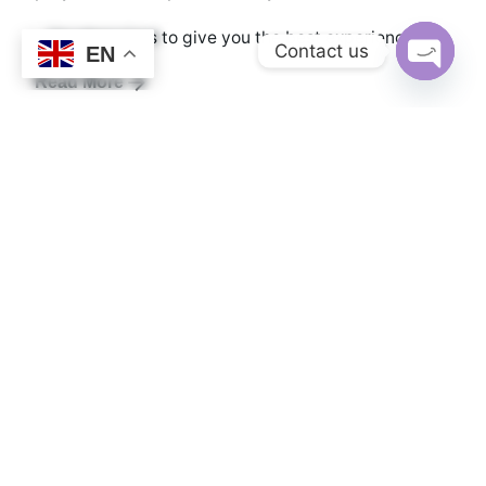
We use cookies to give you the best experience.
Uncategorized
Contact us
EN
Cookie Policy
Read More
Open cha