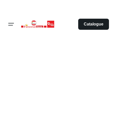
Catalogue