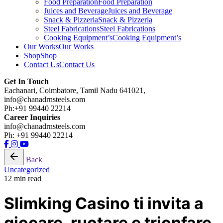
Food Preparation
Food Preparation
Juices and Beverage
Juices and Beverage
Snack & Pizzeria
Snack & Pizzeria
Steel Fabrications
Steel Fabrications
Cooking Equipment’s
Cooking Equipment’s
Our Works
Our Works
Shop
Shop
Contact Us
Contact Us
Get In Touch
Eachanari, Coimbatore, Tamil Nadu 641021,
info@chanadrnsteels.com
Ph:+91 99440 22214
Career Inquiries
info@chanadrnsteels.com
Ph: +91 99440 22214
Back
Uncategorized
12 min read
Slimking Casino ti invita a
giocare, ruotare e trionfare