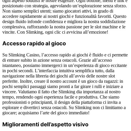
ogni aspetto soddisfi le nostre esigenze. Ogni bottone, menu e link è
posizionato con strategia, agevolando un’esplorazione senza sforzo.
Non siamo semplici utenti; siamo giocatori attivi, in grado di
accedere rapidamente ai nostri giochi e funzionalità favoriti. Questo
design fluido infonde confidenza e migliora la nostra soddisfazione
complessiva, rafforzando la nostra passione per le slot machine e le
vincite. Con Slimking, ogni clic ci avvicina all’emozione!
Accesso rapido al gioco
Su Slimking Casino, l’accesso rapido ai giochi è fluido e ci permette
di entrare subito in azione senza ostacoli. Grazie all’accesso
istantaneo, possiamo immergerci in un’esperienza di gioco eccitante
in pochi secondi. L’interfaccia intuitiva semplifica tutto, dalla
navigazione nella libreria dei giochi all’avvio delle nostre slot
preferite. Inoltre, creare il nostro account è un gioco da ragazzi: in
pochi semplici passaggi siamo pronti a far girare i rulli e iniziare a
vincere. Valutiamo il fatto che Slimking dia importanza al nostro
tempo, rendendo ogni esperienza facile e produttiva. Che siamo
professionisti o principianti, il design della piattaforma ci invita a
esplorare e divertirci senza ostacoli. Su Slimking non ci limitiamo a
giocare; acquisiamo l’arte del gioco immediato!
Miglioramenti dell’aspetto visivo