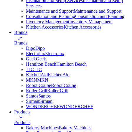
Installation and Setup Services
Installation and Setup
Services
Maintenance and Support
Maintenance and Support
Consultation and Planning
Consultation and Planning
Inventory Management
Inventory Management
Kitchen Accessories
Kitchen Accessories
Brands
Brands
Dipo
Dipo
Electrolux
Electrolux
Geek
Geek
Hamilton Beach
Hamilton Beach
JTC
JTC
KitchenAid
KitchenAid
MKN
MKN
Robot Coupe
Robot Coupe
Roller Grill
Roller Grill
Santos
Santos
Sirman
Sirman
WONDERCHEF
WONDERCHEF
Products
Products
Bakery Machines
Bakery Machines