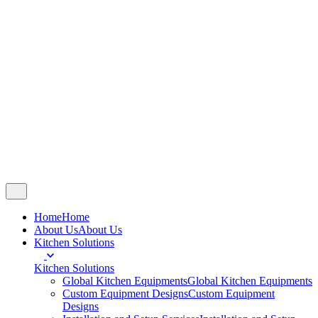
Contact Us
Copyright © 2007 - 2025
Chandran Steels
.
All right reserved.
Follow Us
Fb.
Ig.
Yt.
Catalogue
Home
Home
About Us
About Us
Kitchen Solutions
Kitchen Solutions
Global Kitchen Equipments
Global Kitchen Equipments
Custom Equipment Designs
Custom Equipment
Designs