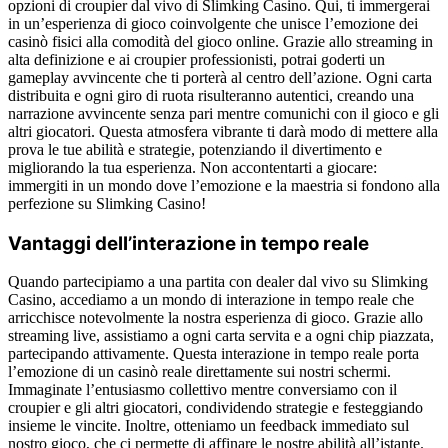
opzioni di croupier dal vivo di Slimking Casino. Qui, ti immergerai
in un’esperienza di gioco coinvolgente che unisce l’emozione dei
casinò fisici alla comodità del gioco online. Grazie allo streaming in
alta definizione e ai croupier professionisti, potrai goderti un
gameplay avvincente che ti porterà al centro dell’azione. Ogni carta
distribuita e ogni giro di ruota risulteranno autentici, creando una
narrazione avvincente senza pari mentre comunichi con il gioco e gli
altri giocatori. Questa atmosfera vibrante ti darà modo di mettere alla
prova le tue abilità e strategie, potenziando il divertimento e
migliorando la tua esperienza. Non accontentarti a giocare:
immergiti in un mondo dove l’emozione e la maestria si fondono alla
perfezione su Slimking Casino!
Vantaggi dell’interazione in tempo reale
Quando partecipiamo a una partita con dealer dal vivo su Slimking
Casino, accediamo a un mondo di interazione in tempo reale che
arricchisce notevolmente la nostra esperienza di gioco. Grazie allo
streaming live, assistiamo a ogni carta servita e a ogni chip piazzata,
partecipando attivamente. Questa interazione in tempo reale porta
l’emozione di un casinò reale direttamente sui nostri schermi.
Immaginate l’entusiasmo collettivo mentre conversiamo con il
croupier e gli altri giocatori, condividendo strategie e festeggiando
insieme le vincite. Inoltre, otteniamo un feedback immediato sul
nostro gioco, che ci permette di affinare le nostre abilità all’istante.