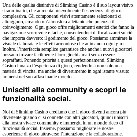
Una delle qualità distintive di Slimking Casino è il suo layout visivo
straordinario, che aumenta notevolmente l’esperienza di gioco
complessiva. Gli componenti visivi attentamente selezionati ci
attraggono, creando un’atmosfera allettante che potenzia il
coinvolgimento. Ogni gioco offre miglioramenti estetici che fanno la
navigazione scorrevole e facile, consentendoci di focalizzarci su ciò
che importa davvero: il godimento del gioco. Possiamo ammirare la
visuale elaborata e le effetti armoniose che animano a ogni giro.
Inoltre, l’interfaccia semplice garantisce che anche i nuovi giocatori
possano trovare facilmente i loro giochi amati senza essere
sopraffatti. Ponendo priorità a questi perfezionamenti, Slimking
Casino innalza l’esperienza di gioco, rendendola non solo una
materia di vincita, ma anche di divertimento in ogni istante vissuto
immersi nel suo affascinante mondo.
Unisciti alla community e scopri le
funzionalità social.
Noi di Slimking Casino crediamo che il gioco diventi ancora più
divertente quando ci si connette con altri giocatori, quindi unisciti
alla nostra vivace community e immergiti in un mondo ricco di
funzionalità social. Insieme, possiamo migliorare le nostre
esperienze di gioco attraverso l’interazione e la collaborazione.